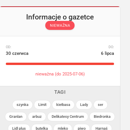
Informacje o gazetce
NIEWAŻNA
OD:
DO:
30 czerwca
6 lipca
nieważna (do 2025-07-06)
TAGI
szynka
Limit
kiełbasa
Lady
ser
Granlan
arbuz
Delikatesy Centrum
Biedronka
Lidl plus
butelka
mleko
piwo
Harnaś