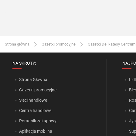
Strona główna
Gazetki promocyjne
Gazetki Delikatesy Centrum
NA SKRÓTY:
NAJPO
Strona Główna
Lidl
Gazetki promocyjne
Bie
Sieci handlowe
Ro
Centra handlowe
Car
Poradnik zakupowy
Jys
Aplikacja mobilna
Sup