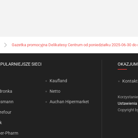
Gazetka promocyjna Delikatesy Centrum od poniedziałku 2025-06-30 do n
PULARNIEJSZE SIECI
OKAZJUM
Kaufland
Kontakt
dronka
Netto
Korzystanie
ssmann
Auchan Hipermarket
Ustawienia 
Copyright 
refour
k
er-Pharm