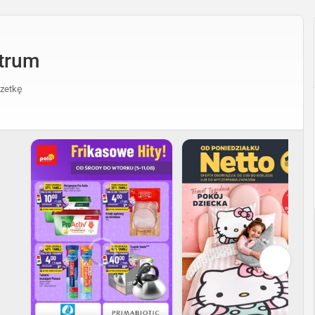
ntrum
zetkę