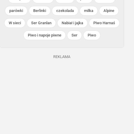
POLOmarket
Netto
parówki
Berlinki
czekolada
milka
Alpine
Trwa jeszcze 5 dni
Ostatnie 2 dni
W sieci
Ser Granlan
Nabiał i jajka
Piwo Harnaś
Piwo i napoje piwne
Ser
Piwo
REKLAMA