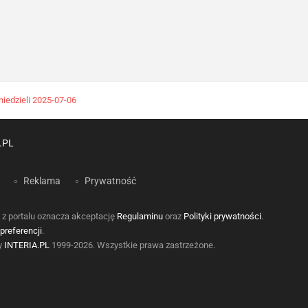
iedzieli 2025-07-06
.PL
Reklama
Prywatność
 z portalu oznacza akceptację
Regulaminu
oraz
Polityki prywatności
.
preferencji
.
by
INTERIA.PL
1999-2026. Wszystkie prawa zastrzeżone.