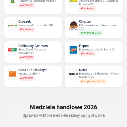
Haczów, ul. Jabłonica Polska 1
Jasienica Rosielna, ul. Jasienica
Rosielna 216
Zamknięte
Zamknięte
Groszek
Chorten
Brzozów, ul. Turze Pole 33B
Pakoszówka, ul. Pakoszówka
250
Zamknięte
Otwarte do 23:59
Delikatesy Centrum
Pepco
Brzozów, ul. Tadeusza
Brzozów, ul. Józefa Bema 12
Kościuszki 2
Zamknięte
Zamknięte
Sun&Fun Holidays
Netto
Krosno, ul. Blich 1
Brzozów, ul. Bohaterów II Wojny
Światowej 9
Zamknięte
Zamyka się za 7 min
Niedziele handlowe 2026
Sprawdź w które niedziele sklepy będą otwarte