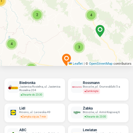
11
2
4
4
3
Leaflet
|
©
OpenStreetMap
contributors
4
Biedronka
Rossmann
Jasienica Rosielna, ul. Jasienica
Brzozów, pl. Grunwaldzki 5 a
Rosielna 204
Zamknięte
Otwarte do 23:30
Lidl
Żabka
Krosno, ul. Lwowska 49
Brzozów, ul. Armii Krajowej 6
Zamyka się za 7 min
Otwarte do 23:00
ABC
Lewiatan