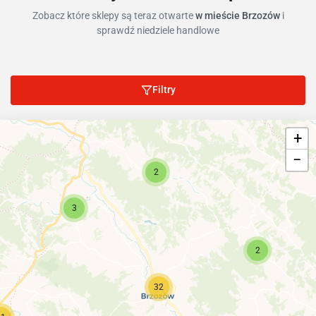
Zobacz które sklepy są teraz otwarte
w mieście Brzozów
i
sprawdź niedziele handlowe
Filtry
+
−
2
3
2
32