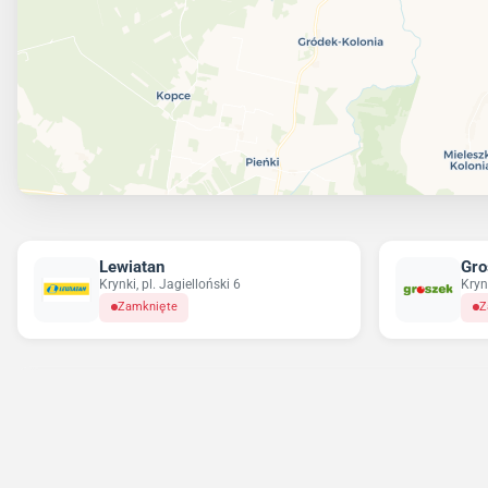
Lewiatan
Gro
Krynki, pl. Jagielloński 6
Kryn
Zamknięte
Z