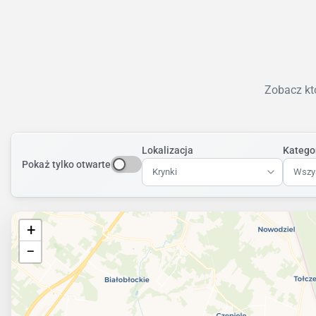
Zobacz któ
Lokalizacja
Katego
Pokaż tylko otwarte
Krynki
Wszys
+
−