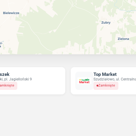
szek
Top Market
ki, pl. Jagielloński 9
Szudziałowo, ul. Centraln
amknięte
Zamknięte
Niedziele handlowe 2026
Sprawdź w które niedziele sklepy będą otwarte