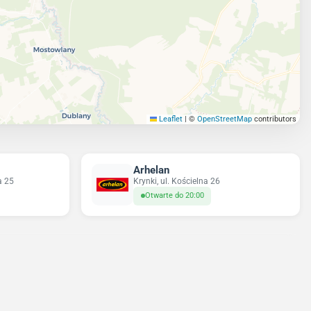
Leaflet
|
©
OpenStreetMap
contributors
Arhelan
a 25
Krynki, ul. Kościelna 26
Otwarte do 20:00