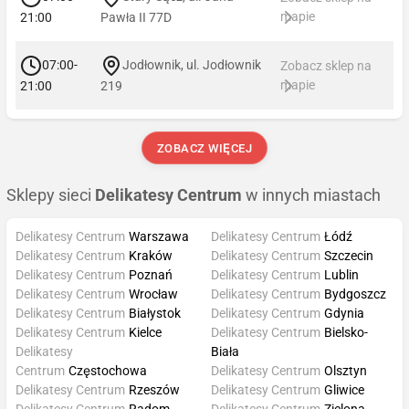
mapie
21:00
Pawła II 77D
07:00-
Jodłownik, ul. Jodłownik
Zobacz sklep na
mapie
21:00
219
ZOBACZ WIĘCEJ
Sklepy sieci
Delikatesy Centrum
w innych miastach
Delikatesy Centrum
Warszawa
Delikatesy Centrum
Łódź
Delikatesy Centrum
Kraków
Delikatesy Centrum
Szczecin
Delikatesy Centrum
Poznań
Delikatesy Centrum
Lublin
Delikatesy Centrum
Wrocław
Delikatesy Centrum
Bydgoszcz
Delikatesy Centrum
Białystok
Delikatesy Centrum
Gdynia
Delikatesy Centrum
Kielce
Delikatesy Centrum
Bielsko-
Delikatesy
Biała
Centrum
Częstochowa
Delikatesy Centrum
Olsztyn
Delikatesy Centrum
Rzeszów
Delikatesy Centrum
Gliwice