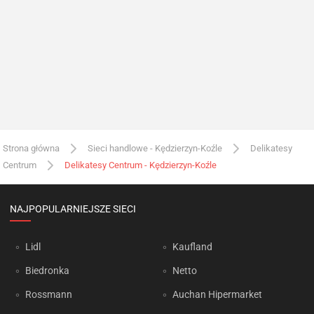
Strona główna
Sieci handlowe - Kędzierzyn-Koźle
Delikatesy
Centrum
Delikatesy Centrum - Kędzierzyn-Koźle
NAJPOPULARNIEJSZE SIECI
Lidl
Kaufland
Biedronka
Netto
Rossmann
Auchan Hipermarket