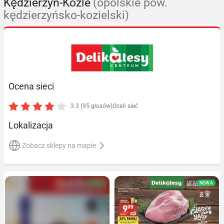
Kędzierzyn-Koźle
(opolskie pow.
kędzierzyńsko-kozielski)
Ocena sieci
3.3 (95 głosów)
Oceń sieć
Lokalizacja
Zobacz sklepy na mapie
NOWA
NOWA