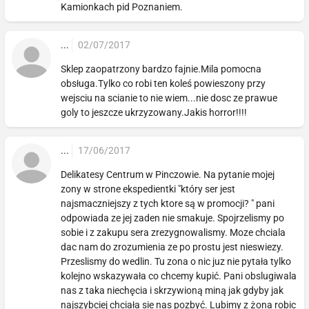
Kamionkach pid Poznaniem.
...
02/07/2017
Sklep zaopatrzony bardzo fajnie.Mila pomocna
obsługa.Tylko co robi ten koleś powieszony przy
wejsciu na scianie to nie wiem...nie dosc ze prawue
goly to jeszcze ukrzyzowany.Jakis horror!!!!
...
17/06/2017
Delikatesy Centrum w Pinczowie. Na pytanie mojej
zony w strone ekspedientki "który ser jest
najsmaczniejszy z tych ktore są w promocji? " pani
odpowiada ze jej zaden nie smakuje. Spojrzelismy po
sobie i z zakupu sera zrezygnowalismy. Moze chciala
dac nam do zrozumienia ze po prostu jest nieswiezy.
Przeslismy do wedlin. Tu zona o nic juz nie pytała tylko
kolejno wskazywała co chcemy kupić. Pani obslugiwala
nas z taka niechęcia i skrzywioną miną jak gdyby jak
najszybciej chciała sie nas pozbyć. Lubimy z żona robic