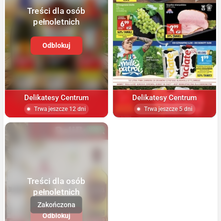
Treści dla osób
pełnoletnich
Odblokuj
Delikatesy Centrum
Delikatesy Centrum
Trwa jeszcze 12 dni
Trwa jeszcze 5 dni
NOWA
Treści dla osób
pełnoletnich
Odblokuj