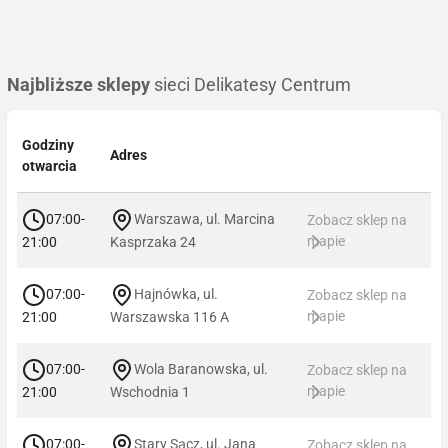
Najbliższe sklepy
sieci Delikatesy Centrum
Godziny
Adres
otwarcia
07:00-
Warszawa, ul. Marcina
Zobacz sklep na
mapie
21:00
Kasprzaka 24
07:00-
Hajnówka, ul.
Zobacz sklep na
mapie
21:00
Warszawska 116 A
07:00-
Wola Baranowska, ul.
Zobacz sklep na
mapie
21:00
Wschodnia 1
07:00-
Stary Sącz, ul. Jana
Zobacz sklep na