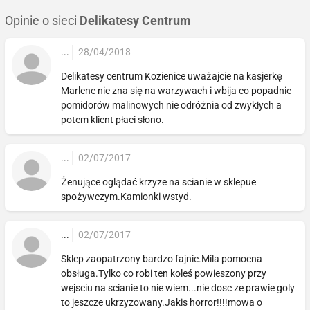
Opinie o sieci
Delikatesy Centrum
...
28/04/2018
Delikatesy centrum Kozienice uważajcie na kasjerkę
Marlene nie zna się na warzywach i wbija co popadnie
pomidorów malinowych nie odróżnia od zwykłych a
potem klient płaci słono.
...
02/07/2017
Żenujące oglądać krzyze na scianie w sklepue
spożywczym.Kamionki wstyd.
...
02/07/2017
Sklep zaopatrzony bardzo fajnie.Mila pomocna
obsługa.Tylko co robi ten koleś powieszony przy
wejsciu na scianie to nie wiem...nie dosc ze prawie goly
to jeszcze ukrzyzowany.Jakis horror!!!!mowa o