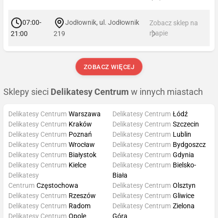
07:00-
Jodłownik, ul. Jodłownik
Zobacz sklep na
mapie
21:00
219
ZOBACZ WIĘCEJ
Sklepy sieci
Delikatesy Centrum
w innych miastach
Delikatesy Centrum
Warszawa
Delikatesy Centrum
Łódź
Delikatesy Centrum
Kraków
Delikatesy Centrum
Szczecin
Delikatesy Centrum
Poznań
Delikatesy Centrum
Lublin
Delikatesy Centrum
Wrocław
Delikatesy Centrum
Bydgoszcz
Delikatesy Centrum
Białystok
Delikatesy Centrum
Gdynia
Delikatesy Centrum
Kielce
Delikatesy Centrum
Bielsko-
Delikatesy
Biała
Centrum
Częstochowa
Delikatesy Centrum
Olsztyn
Delikatesy Centrum
Rzeszów
Delikatesy Centrum
Gliwice
Delikatesy Centrum
Radom
Delikatesy Centrum
Zielona
Delikatesy Centrum
Opole
Góra