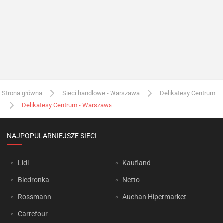
Strona główna
Sieci handlowe - Warszawa
Delikatesy Centrum
Delikatesy Centrum - Warszawa
NAJPOPULARNIEJSZE SIECI
Lidl
Kaufland
Biedronka
Netto
Rossmann
Auchan Hipermarket
Carrefour