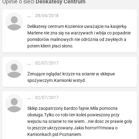
Opinie o sieci
Delikatesy Centrum
...
28/04/2018
Delikatesy centrum Kozienice uważajcie na kasjerkę
Marlene nie zna się na warzywach i wbija co popadnie
pomidorów malinowych nie odróżnia od zwykłych a
potem klient płaci słono.
...
02/07/2017
Żenujące oglądać krzyze na scianie w sklepue
spożywczym.Kamionki wstyd.
...
02/07/2017
Sklep zaopatrzony bardzo fajnie.Mila pomocna
obsługa.Tylko co robi ten koleś powieszony przy
wejsciu na scianie to nie wiem...nie dosc ze prawie goly
to jeszcze ukrzyzowany.Jakis horror!!!!mowa o
Kamionkach pid Poznaniem.