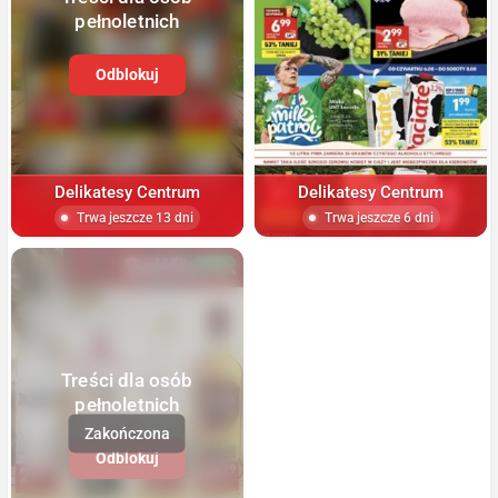
pełnoletnich
Odblokuj
Delikatesy Centrum
Delikatesy Centrum
Trwa jeszcze 13 dni
Trwa jeszcze 6 dni
NOWA
Treści dla osób
pełnoletnich
Odblokuj