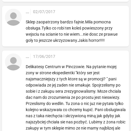
...
02/07/2017
Sklep zaopatrzony bardzo fajnie.Mila pomocna
obsługa.Tylko co robi ten koleś powieszony przy
wejsciu na scianie to nie wiem...nie dosc ze prawue
goly to jeszcze ukrzyzowany.Jakis horror!!!!
...
17/06/2017
Delikatesy Centrum w Pinczowie. Na pytanie mojej
zony w strone ekspedientki "który ser jest
najsmaczniejszy z tych ktore są w promocji? " pani
odpowiada ze jej zaden nie smakuje. Spojrzelismy po
sobie i z zakupu sera zrezygnowalismy. Moze chciala
dac nam do zrozumienia ze po prostu jest nieswiezy.
Przeslismy do wedlin. Tu zona o nic juz nie pytała tylko
kolejno wskazywała co chcemy kupić. Pani obslugiwala
nas z taka niechęcia i skrzywioną miną jak gdyby jak
najszybciej chciała sie nas pozbyć. Lubimy z żona robic
zakupy w tym sklepie mimo ze nie mamy najblizej ale