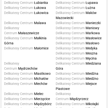
Delikatesy Centrum
Łubianka
Delikatesy Centrum
Łupawa
Delikatesy Centrum
Łukowa
Delikatesy Centrum
Łużna
Delikatesy Centrum
Łukowica
Delikatesy Centrum
Maków
Mazowiecki
Delikatesy Centrum
Malawa
Delikatesy Centrum
Manieczki
Delikatesy
Delikatesy Centrum
Maniowy
Centrum
Małaszewicze
Delikatesy Centrum
Markowa
Delikatesy Centrum
Małkinia
Delikatesy Centrum
Masłowice
Górna
Delikatesy Centrum
Masłowo
Delikatesy Centrum
Małomice
Delikatesy Centrum
Medyka
Delikatesy Centrum
Meszna
Delikatesy Centrum
Męcina
Delikatesy
Delikatesy Centrum
Miedziana
Centrum
Mędrzechów
Góra
Delikatesy Centrum
Miastkowo
Delikatesy Centrum
Miedźna
Delikatesy Centrum
Michałów
Delikatesy Centrum
Miedźno
Delikatesy Centrum
Miechów
Delikatesy Centrum
Miejsce
Piastowe
Delikatesy Centrum
Mielec
Delikatesy
Delikatesy Centrum
Mierzęcice
Centrum
Międzyrzecz
Delikatesy Centrum
Międzybórz
Delikatesy Centrum
Mikołajki