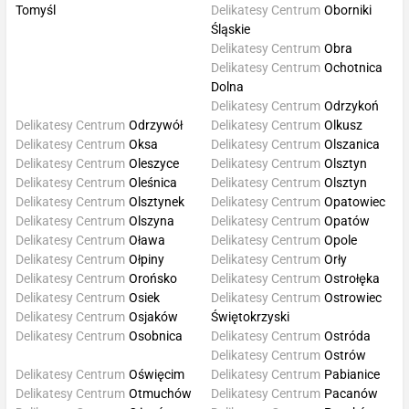
Tomyśl
Delikatesy Centrum
Oborniki
Śląskie
Delikatesy Centrum
Obra
Delikatesy Centrum
Ochotnica
Dolna
Delikatesy Centrum
Odrzykoń
Delikatesy Centrum
Odrzywół
Delikatesy Centrum
Olkusz
Delikatesy Centrum
Oksa
Delikatesy Centrum
Olszanica
Delikatesy Centrum
Oleszyce
Delikatesy Centrum
Olsztyn
Delikatesy Centrum
Oleśnica
Delikatesy Centrum
Olsztyn
Delikatesy Centrum
Olsztynek
Delikatesy Centrum
Opatowiec
Delikatesy Centrum
Olszyna
Delikatesy Centrum
Opatów
Delikatesy Centrum
Oława
Delikatesy Centrum
Opole
Delikatesy Centrum
Ołpiny
Delikatesy Centrum
Orły
Delikatesy Centrum
Orońsko
Delikatesy Centrum
Ostrołęka
Delikatesy Centrum
Osiek
Delikatesy Centrum
Ostrowiec
Delikatesy Centrum
Osjaków
Świętokrzyski
Delikatesy Centrum
Osobnica
Delikatesy Centrum
Ostróda
Delikatesy Centrum
Ostrów
Delikatesy Centrum
Oświęcim
Delikatesy Centrum
Pabianice
Delikatesy Centrum
Otmuchów
Delikatesy Centrum
Pacanów