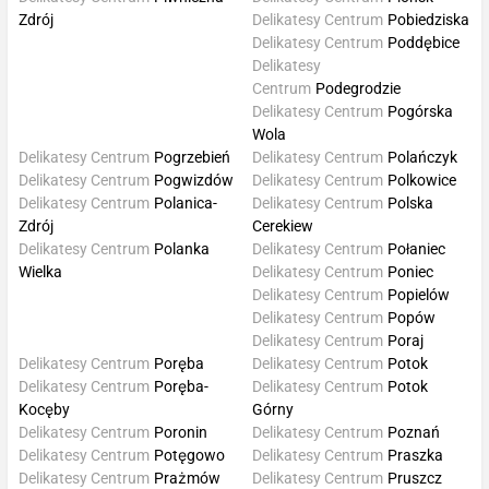
Zdrój
Delikatesy Centrum
Pobiedziska
Delikatesy Centrum
Poddębice
Delikatesy
Centrum
Podegrodzie
Delikatesy Centrum
Pogórska
Wola
Delikatesy Centrum
Pogrzebień
Delikatesy Centrum
Polańczyk
Delikatesy Centrum
Pogwizdów
Delikatesy Centrum
Polkowice
Delikatesy Centrum
Polanica-
Delikatesy Centrum
Polska
Zdrój
Cerekiew
Delikatesy Centrum
Polanka
Delikatesy Centrum
Połaniec
Wielka
Delikatesy Centrum
Poniec
Delikatesy Centrum
Popielów
Delikatesy Centrum
Popów
Delikatesy Centrum
Poraj
Delikatesy Centrum
Poręba
Delikatesy Centrum
Potok
Delikatesy Centrum
Poręba-
Delikatesy Centrum
Potok
Kocęby
Górny
Delikatesy Centrum
Poronin
Delikatesy Centrum
Poznań
Delikatesy Centrum
Potęgowo
Delikatesy Centrum
Praszka
Delikatesy Centrum
Prażmów
Delikatesy Centrum
Pruszcz