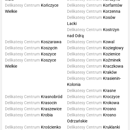
Delikatesy Centrum
Kończyce
Delikatesy Centrum
Korfantów
Wielkie
Delikatesy Centrum
Korzenna
Delikatesy Centrum
Kosów
Lacki
Delikatesy Centrum
Kostrzyn
nad Odrą
Delikatesy Centrum
Koszarawa
Delikatesy Centrum
Kowal
Delikatesy Centrum
Koszęcin
Delikatesy Centrum
Koziegłowy
Delikatesy Centrum
Koszyce
Delikatesy Centrum
Kozienice
Delikatesy Centrum
Koszyce
Delikatesy Centrum
Koźminek
Wielkie
Delikatesy Centrum
Kraczkowa
Delikatesy Centrum
Kraków
Delikatesy Centrum
Krasienin-
Kolonia
Delikatesy Centrum
Krasne
Delikatesy Centrum
Krasnobród
Delikatesy Centrum
Kroczyce
Delikatesy Centrum
Krasocin
Delikatesy Centrum
Krokowa
Delikatesy Centrum
Kraszewice
Delikatesy Centrum
Krosno
Delikatesy Centrum
Krobia
Delikatesy Centrum
Krosno
Odrzańskie
Delikatesy Centrum
Krościenko
Delikatesy Centrum
Kruklanki