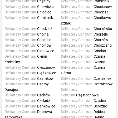
Delikatesy Centrum
Chęciny
Delikatesy Centrum
Chmielnik
Delikatesy Centrum
Chlewiska
Delikatesy Centrum
Chocianów
Delikatesy Centrum
Chłopice
Delikatesy Centrum
Chocicza
Delikatesy Centrum
Chmielnik
Delikatesy Centrum
Chodkowo-
Działki
Delikatesy Centrum
Chodzież
Delikatesy Centrum
Chorkówka
Delikatesy Centrum
Chojna
Delikatesy Centrum
Chorzele
Delikatesy Centrum
Chojnice
Delikatesy Centrum
Chorzów
Delikatesy Centrum
Chojnów
Delikatesy Centrum
Choszczno
Delikatesy Centrum
Cianowice
Delikatesy Centrum
Cmolas
Delikatesy Centrum
Cienin
Delikatesy Centrum
Czarna
Kościelny
Delikatesy Centrum
Czarna
Delikatesy Centrum
Cieszanów
Delikatesy Centrum
Czarna
Delikatesy Centrum
Ciężkowice
Górna
Delikatesy Centrum
Czarnków
Delikatesy Centrum
Czemierniki
Delikatesy Centrum
Czarny
Delikatesy Centrum
Czernichów
Dunajec
Delikatesy
Delikatesy Centrum
Czchów
Centrum
Częstochowa
Delikatesy Centrum
Czeladź
Delikatesy Centrum
Czudec
Delikatesy Centrum
Dankowice
Delikatesy Centrum
Debrzno
Delikatesy Centrum
Dąbrowa
Delikatesy Centrum
Dębica
Tarnowska
Delikatesy Centrum
Dębno