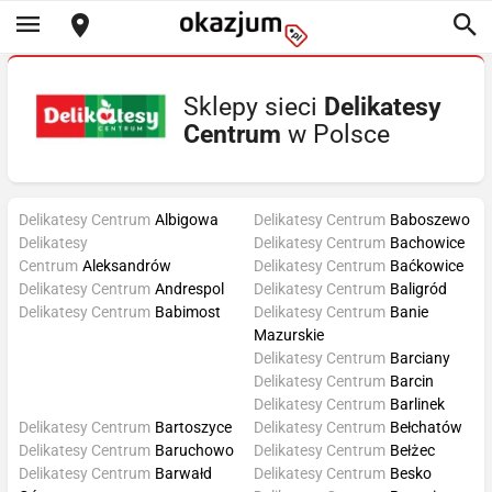
Sklepy sieci
Delikatesy
Centrum
w Polsce
Delikatesy Centrum
Albigowa
Delikatesy Centrum
Baboszewo
Delikatesy
Delikatesy Centrum
Bachowice
Centrum
Aleksandrów
Delikatesy Centrum
Baćkowice
Delikatesy Centrum
Andrespol
Delikatesy Centrum
Baligród
Delikatesy Centrum
Babimost
Delikatesy Centrum
Banie
Mazurskie
Delikatesy Centrum
Barciany
Delikatesy Centrum
Barcin
Delikatesy Centrum
Barlinek
Delikatesy Centrum
Bartoszyce
Delikatesy Centrum
Bełchatów
Delikatesy Centrum
Baruchowo
Delikatesy Centrum
Bełżec
Delikatesy Centrum
Barwałd
Delikatesy Centrum
Besko