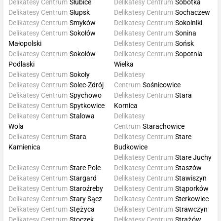
Delikatesy Centrum
Słubice
Delikatesy Centrum
Sobótka
Delikatesy Centrum
Słupsk
Delikatesy Centrum
Sochaczew
Delikatesy Centrum
Smyków
Delikatesy Centrum
Sokolniki
Delikatesy Centrum
Sokołów
Delikatesy Centrum
Sonina
Małopolski
Delikatesy Centrum
Sońsk
Delikatesy Centrum
Sokołów
Delikatesy Centrum
Sopotnia
Podlaski
Wielka
Delikatesy Centrum
Sokoły
Delikatesy
Delikatesy Centrum
Solec-Zdrój
Centrum
Sośnicowice
Delikatesy Centrum
Spychowo
Delikatesy Centrum
Stara
Delikatesy Centrum
Spytkowice
Kornica
Delikatesy Centrum
Stalowa
Delikatesy
Wola
Centrum
Starachowice
Delikatesy Centrum
Stara
Delikatesy Centrum
Stare
Kamienica
Budkowice
Delikatesy Centrum
Stare Juchy
Delikatesy Centrum
Stare Pole
Delikatesy Centrum
Staszów
Delikatesy Centrum
Stargard
Delikatesy Centrum
Stawiszyn
Delikatesy Centrum
Staroźreby
Delikatesy Centrum
Stąporków
Delikatesy Centrum
Stary Sącz
Delikatesy Centrum
Sterkowiec
Delikatesy Centrum
Stężyca
Delikatesy Centrum
Strawczyn
Delikatesy Centrum
Stoczek
Delikatesy Centrum
Strażów