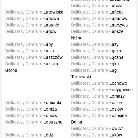
Delikatesy Centrum
Lutcza
Delikatesy Centrum
Lutowiska
Delikatesy Centrum
Łańcut
Delikatesy Centrum
Łabowa
Delikatesy Centrum
Łapanów
Delikatesy Centrum
Łabunie
Delikatesy Centrum
Łapczyca
Delikatesy Centrum
Łagów
Delikatesy Centrum
Łapsze
Niżne
Delikatesy Centrum
Łapy
Delikatesy Centrum
Łazy
Delikatesy Centrum
Łasin
Delikatesy Centrum
Łącko
Delikatesy Centrum
Łaszczów
Delikatesy Centrum
Łączna
Delikatesy Centrum
Łaziska
Delikatesy Centrum
Łąka
Górne
Delikatesy Centrum
Łęg
Tarnowski
Delikatesy Centrum
Łochowo
Delikatesy Centrum
Łodygowice
Delikatesy Centrum
Łomazy
Delikatesy Centrum
Łomianki
Delikatesy Centrum
Łosice
Delikatesy Centrum
Łomża
Delikatesy Centrum
Łosiów
Delikatesy Centrum
Łoniów
Delikatesy Centrum
Łososina
Delikatesy Centrum
Łopuszno
Dolna
Delikatesy Centrum
Łowicz
Delikatesy Centrum
Łódź
Delikatesy Centrum
Łuków