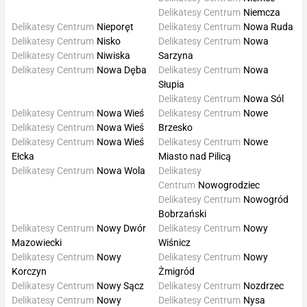
Delikatesy Centrum
Niemcza
Delikatesy Centrum
Nieporęt
Delikatesy Centrum
Nowa Ruda
Delikatesy Centrum
Nisko
Delikatesy Centrum
Nowa
Delikatesy Centrum
Niwiska
Sarzyna
Delikatesy Centrum
Nowa Dęba
Delikatesy Centrum
Nowa
Słupia
Delikatesy Centrum
Nowa Sól
Delikatesy Centrum
Nowa Wieś
Delikatesy Centrum
Nowe
Delikatesy Centrum
Nowa Wieś
Brzesko
Delikatesy Centrum
Nowa Wieś
Delikatesy Centrum
Nowe
Ełcka
Miasto nad Pilicą
Delikatesy Centrum
Nowa Wola
Delikatesy
Centrum
Nowogrodziec
Delikatesy Centrum
Nowogród
Bobrzański
Delikatesy Centrum
Nowy Dwór
Delikatesy Centrum
Nowy
Mazowiecki
Wiśnicz
Delikatesy Centrum
Nowy
Delikatesy Centrum
Nowy
Korczyn
Żmigród
Delikatesy Centrum
Nowy Sącz
Delikatesy Centrum
Nozdrzec
Delikatesy Centrum
Nowy
Delikatesy Centrum
Nysa