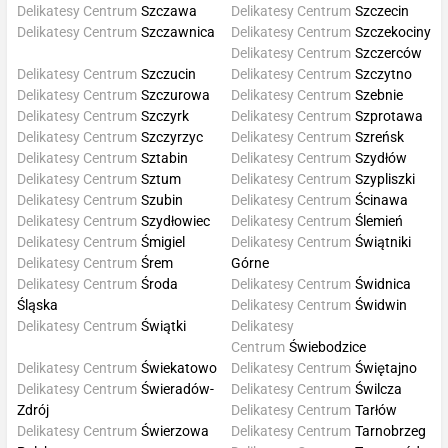
Delikatesy Centrum
Szczawa
Delikatesy Centrum
Szczecin
Delikatesy Centrum
Szczawnica
Delikatesy Centrum
Szczekociny
Delikatesy Centrum
Szczerców
Delikatesy Centrum
Szczucin
Delikatesy Centrum
Szczytno
Delikatesy Centrum
Szczurowa
Delikatesy Centrum
Szebnie
Delikatesy Centrum
Szczyrk
Delikatesy Centrum
Szprotawa
Delikatesy Centrum
Szczyrzyc
Delikatesy Centrum
Szreńsk
Delikatesy Centrum
Sztabin
Delikatesy Centrum
Szydłów
Delikatesy Centrum
Sztum
Delikatesy Centrum
Szypliszki
Delikatesy Centrum
Szubin
Delikatesy Centrum
Ścinawa
Delikatesy Centrum
Szydłowiec
Delikatesy Centrum
Ślemień
Delikatesy Centrum
Śmigiel
Delikatesy Centrum
Świątniki
Delikatesy Centrum
Śrem
Górne
Delikatesy Centrum
Środa
Delikatesy Centrum
Świdnica
Śląska
Delikatesy Centrum
Świdwin
Delikatesy Centrum
Świątki
Delikatesy
Centrum
Świebodzice
Delikatesy Centrum
Świekatowo
Delikatesy Centrum
Świętajno
Delikatesy Centrum
Świeradów-
Delikatesy Centrum
Świlcza
Zdrój
Delikatesy Centrum
Tarłów
Delikatesy Centrum
Świerzowa
Delikatesy Centrum
Tarnobrzeg