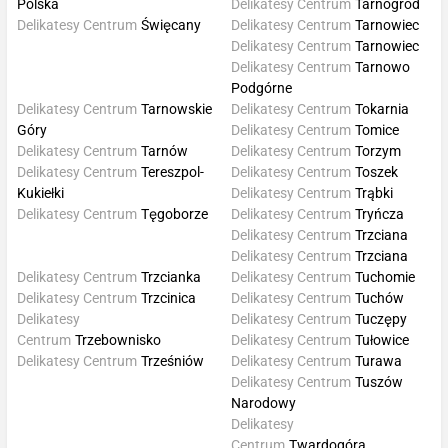
Polska
Delikatesy Centrum
Tarnogród
Delikatesy Centrum
Święcany
Delikatesy Centrum
Tarnowiec
Delikatesy Centrum
Tarnowiec
Delikatesy Centrum
Tarnowo
Podgórne
Delikatesy Centrum
Tarnowskie
Delikatesy Centrum
Tokarnia
Góry
Delikatesy Centrum
Tomice
Delikatesy Centrum
Tarnów
Delikatesy Centrum
Torzym
Delikatesy Centrum
Tereszpol-
Delikatesy Centrum
Toszek
Kukiełki
Delikatesy Centrum
Trąbki
Delikatesy Centrum
Tęgoborze
Delikatesy Centrum
Tryńcza
Delikatesy Centrum
Trzciana
Delikatesy Centrum
Trzciana
Delikatesy Centrum
Trzcianka
Delikatesy Centrum
Tuchomie
Delikatesy Centrum
Trzcinica
Delikatesy Centrum
Tuchów
Delikatesy
Delikatesy Centrum
Tuczępy
Centrum
Trzebownisko
Delikatesy Centrum
Tułowice
Delikatesy Centrum
Trześniów
Delikatesy Centrum
Turawa
Delikatesy Centrum
Tuszów
Narodowy
Delikatesy
Centrum
Twardogóra