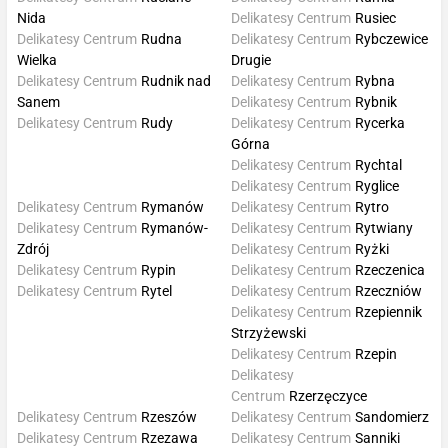
Nida
Delikatesy Centrum
Rusiec
Delikatesy Centrum
Rudna
Delikatesy Centrum
Rybczewice
Wielka
Drugie
Delikatesy Centrum
Rudnik nad
Delikatesy Centrum
Rybna
Sanem
Delikatesy Centrum
Rybnik
Delikatesy Centrum
Rudy
Delikatesy Centrum
Rycerka
Górna
Delikatesy Centrum
Rychtal
Delikatesy Centrum
Ryglice
Delikatesy Centrum
Rymanów
Delikatesy Centrum
Rytro
Delikatesy Centrum
Rymanów-
Delikatesy Centrum
Rytwiany
Zdrój
Delikatesy Centrum
Ryżki
Delikatesy Centrum
Rypin
Delikatesy Centrum
Rzeczenica
Delikatesy Centrum
Rytel
Delikatesy Centrum
Rzeczniów
Delikatesy Centrum
Rzepiennik
Strzyżewski
Delikatesy Centrum
Rzepin
Delikatesy
Centrum
Rzerzęczyce
Delikatesy Centrum
Rzeszów
Delikatesy Centrum
Sandomierz
Delikatesy Centrum
Rzezawa
Delikatesy Centrum
Sanniki