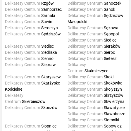
Delikatesy Centrum
Rzgów
Delikatesy Centrum
Sanoczek
Delikatesy Centrum
Samborzec
Delikatesy Centrum
Sanok
Delikatesy Centrum
Sarnaki
Delikatesy Centrum
Sędziszów
Delikatesy Centrum
Sawin
Małopolski
Delikatesy Centrum
Seroczyn
Delikatesy Centrum
Sękowa
Delikatesy Centrum
Sędziszów
Delikatesy Centrum
Sępopol
Delikatesy Centrum
Siedlce
Delikatesy Centrum
Siedlec
Delikatesy Centrum
Sieraków
Delikatesy Centrum
Siedliska
Delikatesy Centrum
Sierpc
Delikatesy Centrum
Sienno
Delikatesy Centrum
Sietesz
Delikatesy Centrum
Siepraw
Delikatesy
Centrum
Skalmierzyce
Delikatesy Centrum
Skaryszew
Delikatesy Centrum
Skoki
Delikatesy Centrum
Skarżysko
Delikatesy Centrum
Skokówka
Kościelne
Delikatesy Centrum
Skołyszyn
Delikatesy
Delikatesy Centrum
Skrzyszów
Centrum
Skierbieszów
Delikatesy Centrum
Skwierzyna
Delikatesy Centrum
Skoczów
Delikatesy Centrum
Sławatycze
Delikatesy Centrum
Sławoborze
Delikatesy Centrum
Słomniki
Delikatesy Centrum
Słopnice
Delikatesy Centrum
Sobowidz