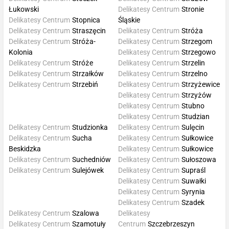
Łukowski
Delikatesy Centrum
Stronie
Delikatesy Centrum
Stopnica
Śląskie
Delikatesy Centrum
Straszęcin
Delikatesy Centrum
Stróża
Delikatesy Centrum
Stróża-
Delikatesy Centrum
Strzegom
Kolonia
Delikatesy Centrum
Strzegowo
Delikatesy Centrum
Stróże
Delikatesy Centrum
Strzelin
Delikatesy Centrum
Strzałków
Delikatesy Centrum
Strzelno
Delikatesy Centrum
Strzebiń
Delikatesy Centrum
Strzyżewice
Delikatesy Centrum
Strzyżów
Delikatesy Centrum
Stubno
Delikatesy Centrum
Studzian
Delikatesy Centrum
Studzionka
Delikatesy Centrum
Sulęcin
Delikatesy Centrum
Sucha
Delikatesy Centrum
Sułkowice
Beskidzka
Delikatesy Centrum
Sułkowice
Delikatesy Centrum
Suchedniów
Delikatesy Centrum
Sułoszowa
Delikatesy Centrum
Sulejówek
Delikatesy Centrum
Supraśl
Delikatesy Centrum
Suwałki
Delikatesy Centrum
Syrynia
Delikatesy Centrum
Szadek
Delikatesy Centrum
Szalowa
Delikatesy
Delikatesy Centrum
Szamotuły
Centrum
Szczebrzeszyn