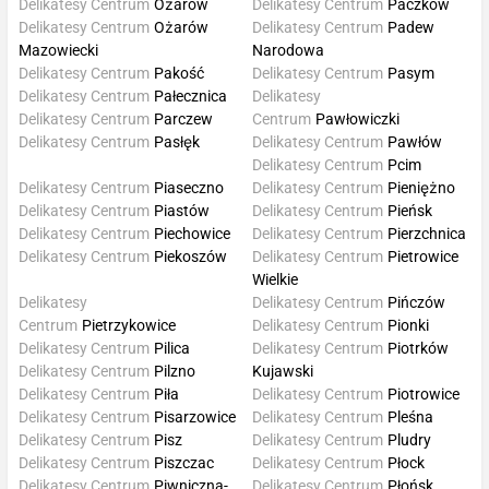
Delikatesy Centrum
Ożarów
Delikatesy Centrum
Paczków
Delikatesy Centrum
Ożarów
Delikatesy Centrum
Padew
Mazowiecki
Narodowa
Delikatesy Centrum
Pakość
Delikatesy Centrum
Pasym
Delikatesy Centrum
Pałecznica
Delikatesy
Delikatesy Centrum
Parczew
Centrum
Pawłowiczki
Delikatesy Centrum
Pasłęk
Delikatesy Centrum
Pawłów
Delikatesy Centrum
Pcim
Delikatesy Centrum
Piaseczno
Delikatesy Centrum
Pieniężno
Delikatesy Centrum
Piastów
Delikatesy Centrum
Pieńsk
Delikatesy Centrum
Piechowice
Delikatesy Centrum
Pierzchnica
Delikatesy Centrum
Piekoszów
Delikatesy Centrum
Pietrowice
Wielkie
Delikatesy
Delikatesy Centrum
Pińczów
Centrum
Pietrzykowice
Delikatesy Centrum
Pionki
Delikatesy Centrum
Pilica
Delikatesy Centrum
Piotrków
Delikatesy Centrum
Pilzno
Kujawski
Delikatesy Centrum
Piła
Delikatesy Centrum
Piotrowice
Delikatesy Centrum
Pisarzowice
Delikatesy Centrum
Pleśna
Delikatesy Centrum
Pisz
Delikatesy Centrum
Pludry
Delikatesy Centrum
Piszczac
Delikatesy Centrum
Płock
Delikatesy Centrum
Piwniczna-
Delikatesy Centrum
Płońsk