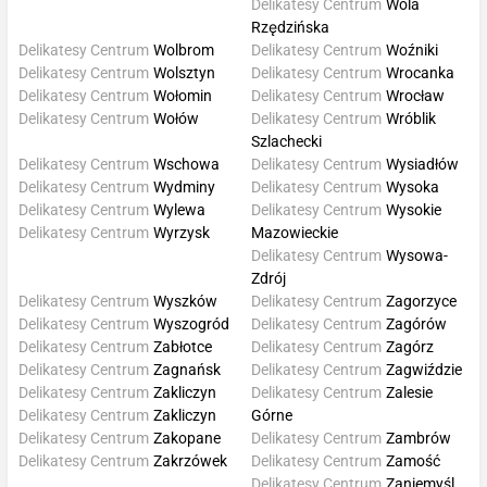
Delikatesy Centrum
Wola
Rzędzińska
Delikatesy Centrum
Wolbrom
Delikatesy Centrum
Woźniki
Delikatesy Centrum
Wolsztyn
Delikatesy Centrum
Wrocanka
Delikatesy Centrum
Wołomin
Delikatesy Centrum
Wrocław
Delikatesy Centrum
Wołów
Delikatesy Centrum
Wróblik
Szlachecki
Delikatesy Centrum
Wschowa
Delikatesy Centrum
Wysiadłów
Delikatesy Centrum
Wydminy
Delikatesy Centrum
Wysoka
Delikatesy Centrum
Wylewa
Delikatesy Centrum
Wysokie
Delikatesy Centrum
Wyrzysk
Mazowieckie
Delikatesy Centrum
Wysowa-
Zdrój
Delikatesy Centrum
Wyszków
Delikatesy Centrum
Zagorzyce
Delikatesy Centrum
Wyszogród
Delikatesy Centrum
Zagórów
Delikatesy Centrum
Zabłotce
Delikatesy Centrum
Zagórz
Delikatesy Centrum
Zagnańsk
Delikatesy Centrum
Zagwiździe
Delikatesy Centrum
Zakliczyn
Delikatesy Centrum
Zalesie
Delikatesy Centrum
Zakliczyn
Górne
Delikatesy Centrum
Zakopane
Delikatesy Centrum
Zambrów
Delikatesy Centrum
Zakrzówek
Delikatesy Centrum
Zamość
Delikatesy Centrum
Zaniemyśl