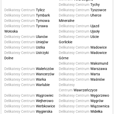
Delikatesy Centrum
Tychy
Delikatesy Centrum
Tylicz
Delikatesy Centrum
Tyszowce
Delikatesy Centrum
Tymbark
Delikatesy Centrum
Uherce
Delikatesy Centrum
Tymowa
Mineralne
Delikatesy Centrum
Tyrawa
Delikatesy Centrum
Ujazd
Wołoska
Delikatesy Centrum
Ujsoły
Delikatesy Centrum
Ulanów
Delikatesy Centrum
Uście
Delikatesy Centrum
Uniejów
Gorlickie
Delikatesy Centrum
Ustka
Delikatesy Centrum
Wadowice
Delikatesy Centrum
Ustrzyki
Delikatesy Centrum
Wadowice
Dolne
Górne
Delikatesy Centrum
Waksmund
Delikatesy Centrum
Waleńczów
Delikatesy Centrum
Warszawa
Delikatesy Centrum
Wancerzów
Delikatesy Centrum
Warta
Delikatesy Centrum
Warka
Delikatesy Centrum
Waśniów
Delikatesy Centrum
Warlubie
Delikatesy
Centrum
Wawrzeńczyce
Delikatesy Centrum
Wągrowiec
Delikatesy Centrum
Węgorzewo
Delikatesy Centrum
Wejherowo
Delikatesy Centrum
Węgrów
Delikatesy Centrum
Werbkowice
Delikatesy Centrum
Wiązownica
Delikatesy Centrum
Węgierska
Delikatesy Centrum
Widełka