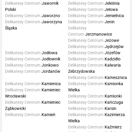
Delikatesy Centrum
Jawornik
Delikatesy Centrum
Jeleśnia
Polski
Delikatesy Centrum
Jełowa
Delikatesy Centrum
Jaworzno
Delikatesy Centrum
Jemielnica
Delikatesy Centrum
Jaworzyna
Delikatesy Centrum
Jenin
Śląska
Delikatesy
Centrum
Jerzmanowice
Delikatesy Centrum
Jeżowe
Delikatesy Centrum
Jędrzejów
Delikatesy Centrum
Jodłowa
Delikatesy Centrum
Józefów
Delikatesy Centrum
Jodłownik
Delikatesy Centrum
Kadzidło
Delikatesy Centrum
Jonkowo
Delikatesy Centrum
Kalwaria
Delikatesy Centrum
Jordanów
Zebrzydowska
Delikatesy Centrum
Kamesznica
Delikatesy Centrum
Kamienica
Delikatesy Centrum
Kamionka
Delikatesy Centrum
Kamieniec
Wielka
Wrocławski
Delikatesy Centrum
Kamionki
Delikatesy Centrum
Kamieniec
Delikatesy Centrum
Kańczuga
Ząbkowicki
Delikatesy Centrum
Karsin
Delikatesy Centrum
Kamień
Delikatesy Centrum
Kazimierza
Wielka
Delikatesy Centrum
Kaźmierz