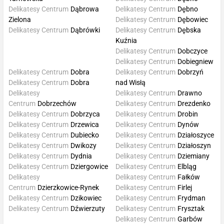
Delikatesy Centrum
Dąbrowa
Delikatesy Centrum
Dębno
Zielona
Delikatesy Centrum
Dębowiec
Delikatesy Centrum
Dąbrówki
Delikatesy Centrum
Dębska
Kuźnia
Delikatesy Centrum
Dobczyce
Delikatesy Centrum
Dobiegniew
Delikatesy Centrum
Dobra
Delikatesy Centrum
Dobrzyń
Delikatesy Centrum
Dobra
nad Wisłą
Delikatesy
Delikatesy Centrum
Drawno
Centrum
Dobrzechów
Delikatesy Centrum
Drezdenko
Delikatesy Centrum
Dobrzyca
Delikatesy Centrum
Drobin
Delikatesy Centrum
Drzewica
Delikatesy Centrum
Dynów
Delikatesy Centrum
Dubiecko
Delikatesy Centrum
Działoszyce
Delikatesy Centrum
Dwikozy
Delikatesy Centrum
Działoszyn
Delikatesy Centrum
Dydnia
Delikatesy Centrum
Dziemiany
Delikatesy Centrum
Dziergowice
Delikatesy Centrum
Elbląg
Delikatesy
Delikatesy Centrum
Fałków
Centrum
Dzierzkowice-Rynek
Delikatesy Centrum
Firlej
Delikatesy Centrum
Dzikowiec
Delikatesy Centrum
Frydman
Delikatesy Centrum
Dźwierzuty
Delikatesy Centrum
Frysztak
Delikatesy Centrum
Garbów