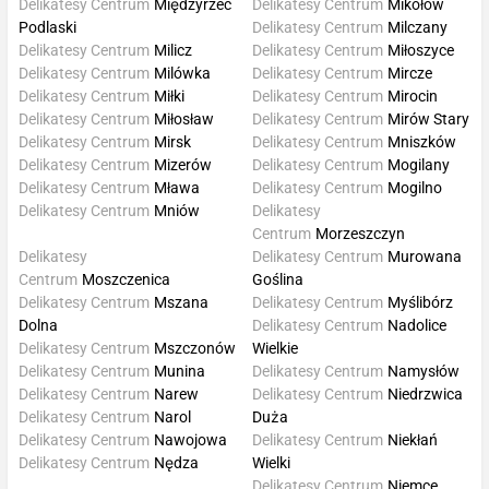
Delikatesy Centrum
Międzyrzec
Delikatesy Centrum
Mikołów
Podlaski
Delikatesy Centrum
Milczany
Delikatesy Centrum
Milicz
Delikatesy Centrum
Miłoszyce
Delikatesy Centrum
Milówka
Delikatesy Centrum
Mircze
Delikatesy Centrum
Miłki
Delikatesy Centrum
Mirocin
Delikatesy Centrum
Miłosław
Delikatesy Centrum
Mirów Stary
Delikatesy Centrum
Mirsk
Delikatesy Centrum
Mniszków
Delikatesy Centrum
Mizerów
Delikatesy Centrum
Mogilany
Delikatesy Centrum
Mława
Delikatesy Centrum
Mogilno
Delikatesy Centrum
Mniów
Delikatesy
Centrum
Morzeszczyn
Delikatesy
Delikatesy Centrum
Murowana
Centrum
Moszczenica
Goślina
Delikatesy Centrum
Mszana
Delikatesy Centrum
Myślibórz
Dolna
Delikatesy Centrum
Nadolice
Delikatesy Centrum
Mszczonów
Wielkie
Delikatesy Centrum
Munina
Delikatesy Centrum
Namysłów
Delikatesy Centrum
Narew
Delikatesy Centrum
Niedrzwica
Delikatesy Centrum
Narol
Duża
Delikatesy Centrum
Nawojowa
Delikatesy Centrum
Niekłań
Delikatesy Centrum
Nędza
Wielki
Delikatesy Centrum
Niemce