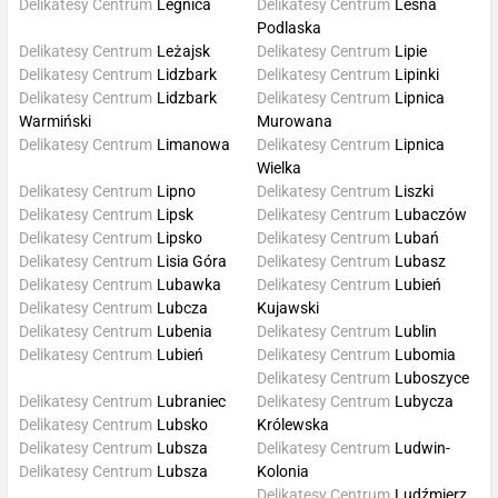
Delikatesy Centrum
Legnica
Delikatesy Centrum
Leśna
Podlaska
Delikatesy Centrum
Leżajsk
Delikatesy Centrum
Lipie
Delikatesy Centrum
Lidzbark
Delikatesy Centrum
Lipinki
Delikatesy Centrum
Lidzbark
Delikatesy Centrum
Lipnica
Warmiński
Murowana
Delikatesy Centrum
Limanowa
Delikatesy Centrum
Lipnica
Wielka
Delikatesy Centrum
Lipno
Delikatesy Centrum
Liszki
Delikatesy Centrum
Lipsk
Delikatesy Centrum
Lubaczów
Delikatesy Centrum
Lipsko
Delikatesy Centrum
Lubań
Delikatesy Centrum
Lisia Góra
Delikatesy Centrum
Lubasz
Delikatesy Centrum
Lubawka
Delikatesy Centrum
Lubień
Delikatesy Centrum
Lubcza
Kujawski
Delikatesy Centrum
Lubenia
Delikatesy Centrum
Lublin
Delikatesy Centrum
Lubień
Delikatesy Centrum
Lubomia
Delikatesy Centrum
Luboszyce
Delikatesy Centrum
Lubraniec
Delikatesy Centrum
Lubycza
Delikatesy Centrum
Lubsko
Królewska
Delikatesy Centrum
Lubsza
Delikatesy Centrum
Ludwin-
Delikatesy Centrum
Lubsza
Kolonia
Delikatesy Centrum
Ludźmierz