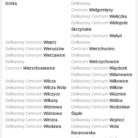
Górka
Delikatesy
Centrum
Wielgomłyny
Delikatesy Centrum
Wieliczka
Delikatesy Centrum
Wielopole
Skrzyńskie
Delikatesy Centrum
Wieluń
Delikatesy Centrum
Wieprz
Delikatesy
Delikatesy Centrum
Wieruszów
Centrum
Wierzchucino
Delikatesy Centrum
Wierzawice
Delikatesy
Delikatesy
Centrum
Wietrzychowice
Centrum
Wierzchosławice
Delikatesy Centrum
Więcbork
Delikatesy Centrum
Wilamowice
Delikatesy Centrum
Wilcza
Delikatesy Centrum
Wilkowice
Delikatesy Centrum
Wilcza Wola
Delikatesy Centrum
Wilków
Delikatesy Centrum
Wilczyce
Delikatesy Centrum
Wisznice
Delikatesy Centrum
Wilkasy
Delikatesy Centrum
Wiślica
Delikatesy Centrum
Wiśniowa
Delikatesy Centrum
Wodzisław
Delikatesy Centrum
Wiśniowa
Śląski
Delikatesy Centrum
Witnica
Delikatesy Centrum
Wojnicz
Delikatesy Centrum
Włodawa
Delikatesy Centrum
Wola
Baranowska