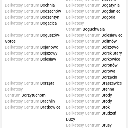
Delikatesy Centrum
Bochnia
Delikatesy Centrum
Bogatynia
Delikatesy Centrum
Bodzechów
Delikatesy Centrum
Bogdaniec
Delikatesy Centrum
Bodzentyn
Delikatesy Centrum
Bogoria
Delikatesy Centrum
Bogacica
Delikatesy
Centrum
Boguchwała
Delikatesy Centrum
Boguszów-
Delikatesy Centrum
Bolesławiec
Gorce
Delikatesy Centrum
Bolimów
Delikatesy Centrum
Bojanowo
Delikatesy Centrum
Bolszewo
Delikatesy Centrum
Bojszowy
Delikatesy Centrum
Borek Stary
Delikatesy Centrum
Bolesław
Delikatesy Centrum
Borkowice
Delikatesy Centrum
Boronów
Delikatesy Centrum
Borowa
Delikatesy Centrum
Borzęcin
Delikatesy Centrum
Borzęta
Delikatesy Centrum
Brąszewice
Delikatesy
Delikatesy Centrum
Brenna
Centrum
Borzytuchom
Delikatesy Centrum
Brody
Delikatesy Centrum
Brachlin
Delikatesy Centrum
Brody
Delikatesy Centrum
Bratkowice
Delikatesy Centrum
Brok
Delikatesy Centrum
Brudzeń
Duży
Delikatesy Centrum
Brusy