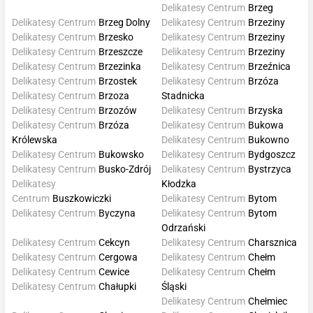
Delikatesy Centrum
Brzeg
Delikatesy Centrum
Brzeg Dolny
Delikatesy Centrum
Brzeziny
Delikatesy Centrum
Brzesko
Delikatesy Centrum
Brzeziny
Delikatesy Centrum
Brzeszcze
Delikatesy Centrum
Brzeziny
Delikatesy Centrum
Brzezinka
Delikatesy Centrum
Brzeźnica
Delikatesy Centrum
Brzostek
Delikatesy Centrum
Brzóza
Delikatesy Centrum
Brzoza
Stadnicka
Delikatesy Centrum
Brzozów
Delikatesy Centrum
Brzyska
Delikatesy Centrum
Brzóza
Delikatesy Centrum
Bukowa
Królewska
Delikatesy Centrum
Bukowno
Delikatesy Centrum
Bukowsko
Delikatesy Centrum
Bydgoszcz
Delikatesy Centrum
Busko-Zdrój
Delikatesy Centrum
Bystrzyca
Delikatesy
Kłodzka
Centrum
Buszkowiczki
Delikatesy Centrum
Bytom
Delikatesy Centrum
Byczyna
Delikatesy Centrum
Bytom
Odrzański
Delikatesy Centrum
Cekcyn
Delikatesy Centrum
Charsznica
Delikatesy Centrum
Cergowa
Delikatesy Centrum
Chełm
Delikatesy Centrum
Cewice
Delikatesy Centrum
Chełm
Delikatesy Centrum
Chałupki
Śląski
Delikatesy Centrum
Chełmiec