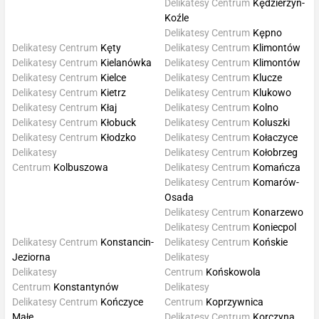
Delikatesy Centrum
Kędzierzyn-
Koźle
Delikatesy Centrum
Kępno
Delikatesy Centrum
Kęty
Delikatesy Centrum
Klimontów
Delikatesy Centrum
Kielanówka
Delikatesy Centrum
Klimontów
Delikatesy Centrum
Kielce
Delikatesy Centrum
Klucze
Delikatesy Centrum
Kietrz
Delikatesy Centrum
Klukowo
Delikatesy Centrum
Kłaj
Delikatesy Centrum
Kolno
Delikatesy Centrum
Kłobuck
Delikatesy Centrum
Koluszki
Delikatesy Centrum
Kłodzko
Delikatesy Centrum
Kołaczyce
Delikatesy
Delikatesy Centrum
Kołobrzeg
Centrum
Kolbuszowa
Delikatesy Centrum
Komańcza
Delikatesy Centrum
Komarów-
Osada
Delikatesy Centrum
Konarzewo
Delikatesy Centrum
Koniecpol
Delikatesy Centrum
Konstancin-
Delikatesy Centrum
Końskie
Jeziorna
Delikatesy
Delikatesy
Centrum
Końskowola
Centrum
Konstantynów
Delikatesy
Delikatesy Centrum
Kończyce
Centrum
Koprzywnica
Małe
Delikatesy Centrum
Korczyna