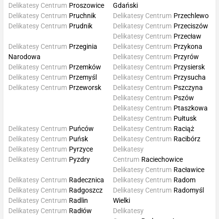
Delikatesy Centrum
Proszowice
Gdański
Delikatesy Centrum
Pruchnik
Delikatesy Centrum
Przechlewo
Delikatesy Centrum
Prudnik
Delikatesy Centrum
Przeciszów
Delikatesy Centrum
Przecław
Delikatesy Centrum
Przeginia
Delikatesy Centrum
Przykona
Narodowa
Delikatesy Centrum
Przyrów
Delikatesy Centrum
Przemków
Delikatesy Centrum
Przysiersk
Delikatesy Centrum
Przemyśl
Delikatesy Centrum
Przysucha
Delikatesy Centrum
Przeworsk
Delikatesy Centrum
Pszczyna
Delikatesy Centrum
Pszów
Delikatesy Centrum
Ptaszkowa
Delikatesy Centrum
Pułtusk
Delikatesy Centrum
Puńców
Delikatesy Centrum
Raciąż
Delikatesy Centrum
Puńsk
Delikatesy Centrum
Racibórz
Delikatesy Centrum
Pyrzyce
Delikatesy
Delikatesy Centrum
Pyzdry
Centrum
Raciechowice
Delikatesy Centrum
Racławice
Delikatesy Centrum
Radecznica
Delikatesy Centrum
Radom
Delikatesy Centrum
Radgoszcz
Delikatesy Centrum
Radomyśl
Delikatesy Centrum
Radlin
Wielki
Delikatesy Centrum
Radłów
Delikatesy