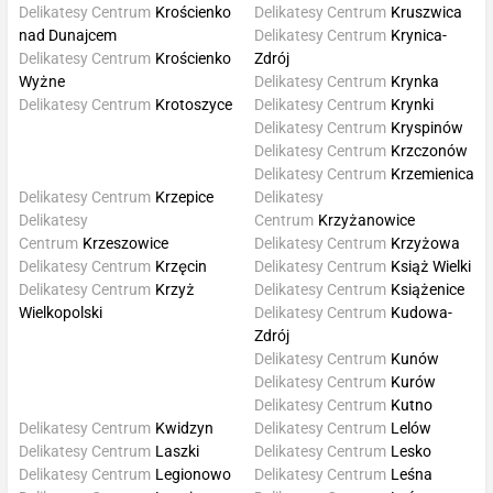
Delikatesy Centrum
Krościenko
Delikatesy Centrum
Kruszwica
nad Dunajcem
Delikatesy Centrum
Krynica-
Delikatesy Centrum
Krościenko
Zdrój
Wyżne
Delikatesy Centrum
Krynka
Delikatesy Centrum
Krotoszyce
Delikatesy Centrum
Krynki
Delikatesy Centrum
Kryspinów
Delikatesy Centrum
Krzczonów
Delikatesy Centrum
Krzemienica
Delikatesy Centrum
Krzepice
Delikatesy
Delikatesy
Centrum
Krzyżanowice
Centrum
Krzeszowice
Delikatesy Centrum
Krzyżowa
Delikatesy Centrum
Krzęcin
Delikatesy Centrum
Książ Wielki
Delikatesy Centrum
Krzyż
Delikatesy Centrum
Książenice
Wielkopolski
Delikatesy Centrum
Kudowa-
Zdrój
Delikatesy Centrum
Kunów
Delikatesy Centrum
Kurów
Delikatesy Centrum
Kutno
Delikatesy Centrum
Kwidzyn
Delikatesy Centrum
Lelów
Delikatesy Centrum
Laszki
Delikatesy Centrum
Lesko
Delikatesy Centrum
Legionowo
Delikatesy Centrum
Leśna