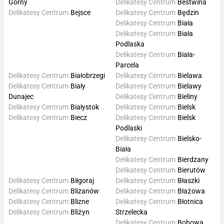
Górny
Delikatesy Centrum
Bestwina
Delikatesy Centrum
Bejsce
Delikatesy Centrum
Będzin
Delikatesy Centrum
Biała
Delikatesy Centrum
Biała
Podlaska
Delikatesy Centrum
Biała-
Parcela
Delikatesy Centrum
Białobrzegi
Delikatesy Centrum
Bielawa
Delikatesy Centrum
Biały
Delikatesy Centrum
Bielawy
Dunajec
Delikatesy Centrum
Bieliny
Delikatesy Centrum
Białystok
Delikatesy Centrum
Bielsk
Delikatesy Centrum
Biecz
Delikatesy Centrum
Bielsk
Podlaski
Delikatesy Centrum
Bielsko-
Biała
Delikatesy Centrum
Bierdzany
Delikatesy Centrum
Bierutów
Delikatesy Centrum
Biłgoraj
Delikatesy Centrum
Błaszki
Delikatesy Centrum
Blizanów
Delikatesy Centrum
Błażowa
Delikatesy Centrum
Blizne
Delikatesy Centrum
Błotnica
Delikatesy Centrum
Bliżyn
Strzelecka
Delikatesy Centrum
Bobowa