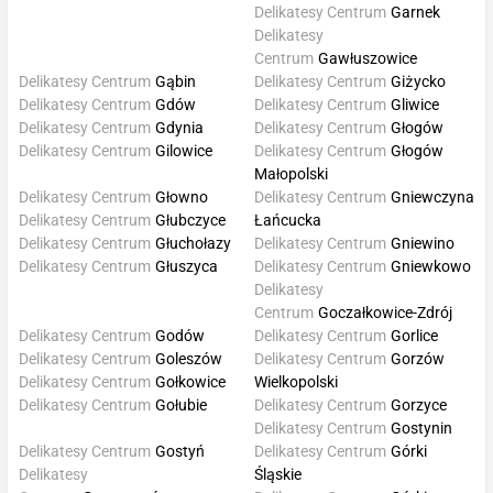
Delikatesy Centrum
Garnek
Delikatesy
Centrum
Gawłuszowice
Delikatesy Centrum
Gąbin
Delikatesy Centrum
Giżycko
Delikatesy Centrum
Gdów
Delikatesy Centrum
Gliwice
Delikatesy Centrum
Gdynia
Delikatesy Centrum
Głogów
Delikatesy Centrum
Gilowice
Delikatesy Centrum
Głogów
Małopolski
Delikatesy Centrum
Głowno
Delikatesy Centrum
Gniewczyna
Delikatesy Centrum
Głubczyce
Łańcucka
Delikatesy Centrum
Głuchołazy
Delikatesy Centrum
Gniewino
Delikatesy Centrum
Głuszyca
Delikatesy Centrum
Gniewkowo
Delikatesy
Centrum
Goczałkowice-Zdrój
Delikatesy Centrum
Godów
Delikatesy Centrum
Gorlice
Delikatesy Centrum
Goleszów
Delikatesy Centrum
Gorzów
Delikatesy Centrum
Gołkowice
Wielkopolski
Delikatesy Centrum
Gołubie
Delikatesy Centrum
Gorzyce
Delikatesy Centrum
Gostynin
Delikatesy Centrum
Gostyń
Delikatesy Centrum
Górki
Delikatesy
Śląskie