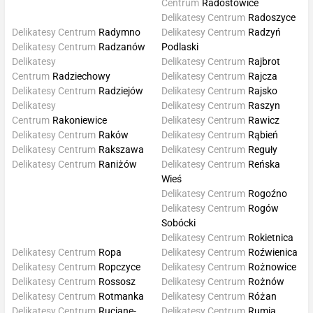
Centrum
Radostowice
Delikatesy Centrum
Radoszyce
Delikatesy Centrum
Radymno
Delikatesy Centrum
Radzyń
Delikatesy Centrum
Radzanów
Podlaski
Delikatesy
Delikatesy Centrum
Rajbrot
Centrum
Radziechowy
Delikatesy Centrum
Rajcza
Delikatesy Centrum
Radziejów
Delikatesy Centrum
Rajsko
Delikatesy
Delikatesy Centrum
Raszyn
Centrum
Rakoniewice
Delikatesy Centrum
Rawicz
Delikatesy Centrum
Raków
Delikatesy Centrum
Rąbień
Delikatesy Centrum
Rakszawa
Delikatesy Centrum
Reguły
Delikatesy Centrum
Raniżów
Delikatesy Centrum
Reńska
Wieś
Delikatesy Centrum
Rogoźno
Delikatesy Centrum
Rogów
Sobócki
Delikatesy Centrum
Rokietnica
Delikatesy Centrum
Ropa
Delikatesy Centrum
Roźwienica
Delikatesy Centrum
Ropczyce
Delikatesy Centrum
Rożnowice
Delikatesy Centrum
Rossosz
Delikatesy Centrum
Rożnów
Delikatesy Centrum
Rotmanka
Delikatesy Centrum
Różan
Delikatesy Centrum
Ruciane-
Delikatesy Centrum
Rumia