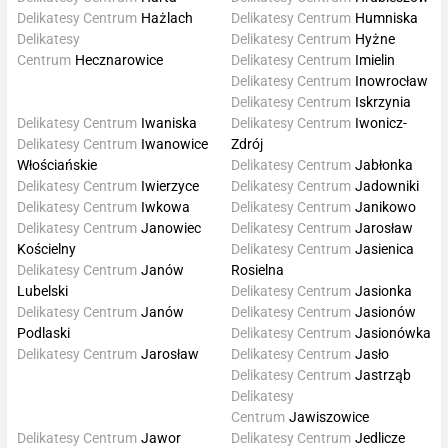
Delikatesy Centrum
Hażlach
Delikatesy Centrum
Humniska
Delikatesy
Delikatesy Centrum
Hyżne
Centrum
Hecznarowice
Delikatesy Centrum
Imielin
Delikatesy Centrum
Inowrocław
Delikatesy Centrum
Iskrzynia
Delikatesy Centrum
Iwaniska
Delikatesy Centrum
Iwonicz-
Delikatesy Centrum
Iwanowice
Zdrój
Włościańskie
Delikatesy Centrum
Jabłonka
Delikatesy Centrum
Iwierzyce
Delikatesy Centrum
Jadowniki
Delikatesy Centrum
Iwkowa
Delikatesy Centrum
Janikowo
Delikatesy Centrum
Janowiec
Delikatesy Centrum
Jarosław
Kościelny
Delikatesy Centrum
Jasienica
Delikatesy Centrum
Janów
Rosielna
Lubelski
Delikatesy Centrum
Jasionka
Delikatesy Centrum
Janów
Delikatesy Centrum
Jasionów
Podlaski
Delikatesy Centrum
Jasionówka
Delikatesy Centrum
Jarosław
Delikatesy Centrum
Jasło
Delikatesy Centrum
Jastrząb
Delikatesy
Centrum
Jawiszowice
Delikatesy Centrum
Jawor
Delikatesy Centrum
Jedlicze