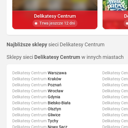
Delikatesy Centrum
D
Trwa jeszcze 12 dni
Najbliższe sklepy
sieci Delikatesy Centrum
Sklepy sieci
Delikatesy Centrum
w innych miastach
Delikatesy Centrum
Warszawa
Delikatesy Ce
Delikatesy Centrum
Kraków
Delikatesy Ce
Delikatesy Centrum
Poznań
Delikatesy Ce
Delikatesy Centrum
Wrocław
Delikatesy Ce
Delikatesy Centrum
Gdynia
Delikatesy Ce
Delikatesy Centrum
Bielsko-Biała
Delikatesy Ce
Delikatesy Centrum
Olsztyn
Delikatesy Ce
Delikatesy Centrum
Gliwice
Delikatesy Ce
Delikatesy Centrum
Tychy
Delikatesy Ce
Delikatesy Centrum
Nowy Sącz
Delikatesy Ce