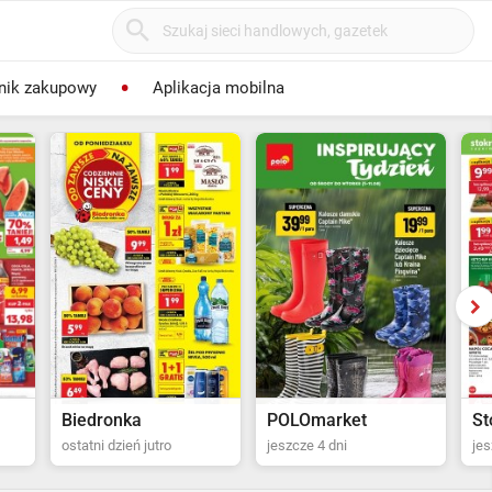
nik zakupowy
Aplikacja mobilna
POLOmarket
Stokrotka Supermarket
P
jeszcze 4 dni
jeszcze 5 dni
ost