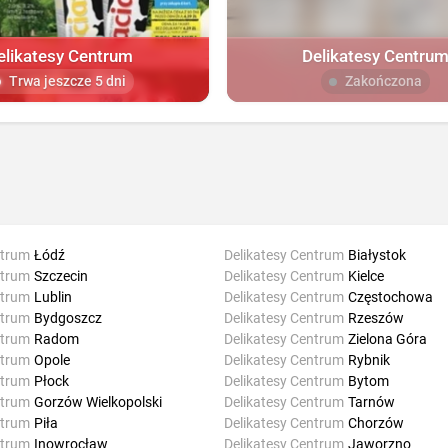
elikatesy Centrum
Delikatesy Centru
Trwa jeszcze 5 dni
Zakończona
ntrum
Łódź
Delikatesy Centrum
Białystok
ntrum
Szczecin
Delikatesy Centrum
Kielce
ntrum
Lublin
Delikatesy Centrum
Częstochowa
ntrum
Bydgoszcz
Delikatesy Centrum
Rzeszów
ntrum
Radom
Delikatesy Centrum
Zielona Góra
ntrum
Opole
Delikatesy Centrum
Rybnik
ntrum
Płock
Delikatesy Centrum
Bytom
ntrum
Gorzów Wielkopolski
Delikatesy Centrum
Tarnów
ntrum
Piła
Delikatesy Centrum
Chorzów
ntrum
Inowrocław
Delikatesy Centrum
Jaworzno