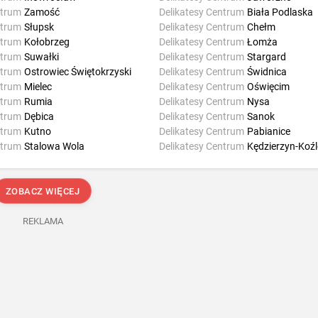
ntrum
Zamość
Delikatesy Centrum
Biała Podlaska
ntrum
Słupsk
Delikatesy Centrum
Chełm
ntrum
Kołobrzeg
Delikatesy Centrum
Łomża
ntrum
Suwałki
Delikatesy Centrum
Stargard
ntrum
Ostrowiec Świętokrzyski
Delikatesy Centrum
Świdnica
ntrum
Mielec
Delikatesy Centrum
Oświęcim
ntrum
Rumia
Delikatesy Centrum
Nysa
ntrum
Dębica
Delikatesy Centrum
Sanok
ntrum
Kutno
Delikatesy Centrum
Pabianice
ntrum
Stalowa Wola
Delikatesy Centrum
Kędzierzyn-Koźl
ZOBACZ WIĘCEJ
REKLAMA