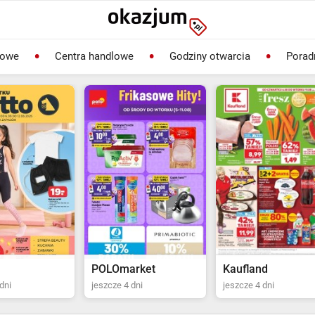
lowe
Centra handlowe
Godziny otwarcia
Porad
rket
Kaufland
Biedronka
dni
jeszcze 4 dni
ostatni dzień jutro